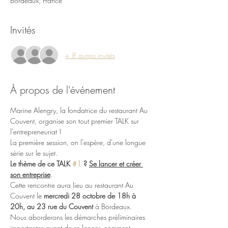
Bordeaux, France
Invités
+ 8 autres invités
À propos de l'événement
Marine Alengry, la fondatrice du restaurant Au 
Couvent, organise son tout premier TALK sur 
l'entrepreneuriat !
La première session, on l'espère, d'une longue 
série sur le sujet.
Le thème de ce TALK 
#1
 ?
Se lancer et créer 
son entreprise
.
Cette rencontre aura lieu au restaurant Au 
Couvent le 
mercredi 28 octobre de 18h à 
20h, au 23 rue du Couvent
 à Bordeaux.
Nous aborderons les démarches préliminaires 
importantes avant de se lancer, comment 