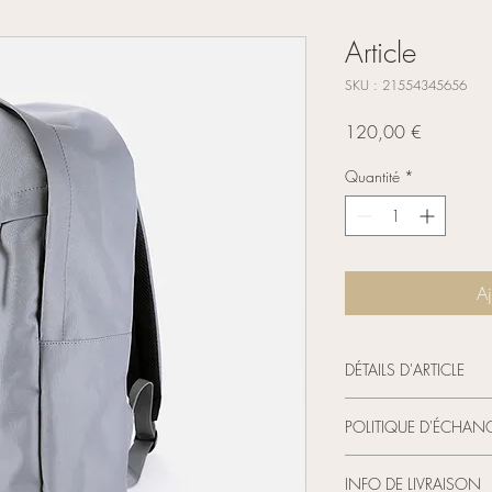
Article
SKU : 21554345656
Prix
120,00 €
Quantité
*
Aj
DÉTAILS D'ARTICLE
Détails d'article. Saisiss
POLITIQUE D'ÉCHAN
taille, matière et autre
idéal pour expliquer le
Politique d'échange et
clients.
INFO DE LIVRAISON
visiteurs des conditio